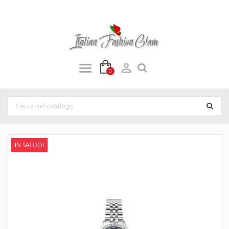

0
IN SALDO!