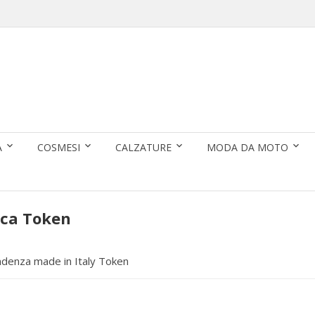
A
COSMESI
CALZATURE
MODA DA MOTO
rca Token
endenza made in Italy Token