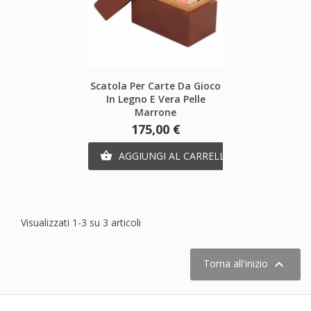
Scatola Per Carte Da Gioco
In Legno E Vera Pelle
Marrone
Prezzo
175,00 €
AGGIUNGI AL CARRELLO

Visualizzati 1-3 su 3 articoli

Torna all'inizio