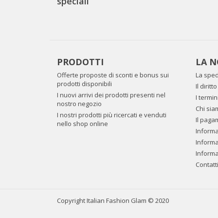
speciali
PRODOTTI
LA N
Offerte proposte di sconti e bonus sui
La sped
prodotti disponibili
Il dirit
I nuovi arrivi dei prodotti presenti nel
I termin
nostro negozio
Chi sia
I nostri prodotti più ricercati e venduti
Il paga
nello shop online
Informaz
Informa
Informa
Contatt
Copyright Italian Fashion Glam © 2020