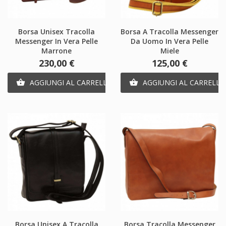
Borsa Unisex Tracolla
Borsa A Tracolla Messenger
Messenger In Vera Pelle
Da Uomo In Vera Pelle
Marrone
Miele
Prezzo
Prezzo
230,00 €
125,00 €
AGGIUNGI AL CARRELLO
AGGIUNGI AL CARRELLO


Borsa Unisex A Tracolla
Borsa Tracolla Messenger