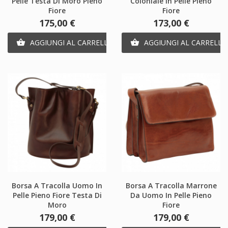
Pelle Testa Di Moro Pieno
Coloniale In Pelle Pieno
Fiore
Fiore
Prezzo
Prezzo
175,00 €
173,00 €
AGGIUNGI AL CARRELLO
AGGIUNGI AL CARRELLO


Borsa A Tracolla Uomo In
Borsa A Tracolla Marrone
Pelle Pieno Fiore Testa Di
Da Uomo In Pelle Pieno
Moro
Fiore
Prezzo
Prezzo
179,00 €
179,00 €