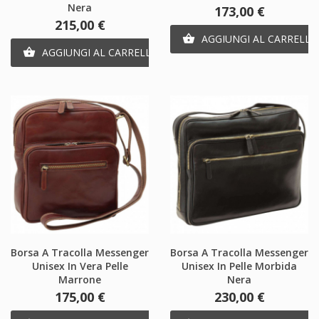
Nera
Prezzo
173,00 €
Prezzo
215,00 €
AGGIUNGI AL CARRELLO

AGGIUNGI AL CARRELLO

Borsa A Tracolla Messenger
Borsa A Tracolla Messenger
Unisex In Vera Pelle
Unisex In Pelle Morbida
Marrone
Nera
Prezzo
Prezzo
175,00 €
230,00 €