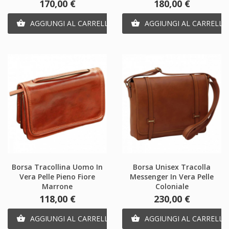
Prezzo
Prezzo
170,00 €
180,00 €
AGGIUNGI AL CARRELLO
AGGIUNGI AL CARRELLO


Borsa Tracollina Uomo In
Borsa Unisex Tracolla
Vera Pelle Pieno Fiore
Messenger In Vera Pelle
Marrone
Coloniale
Prezzo
Prezzo
118,00 €
230,00 €
AGGIUNGI AL CARRELLO
AGGIUNGI AL CARRELLO

