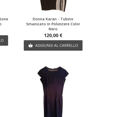
Anteprima
otone
Donna Karan - Tubino
o
Smanicato In Poliestere Color
Nero
Prezzo
120,00 €
LO
AGGIUNGI AL CARRELLO
