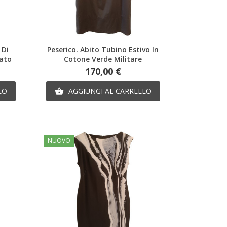
Anteprima
 Di
Peserico. Abito Tubino Estivo In
ato
Cotone Verde Militare
Prezzo
170,00 €
LO
AGGIUNGI AL CARRELLO

NUOVO