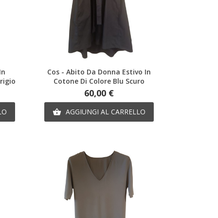
Anteprima
In
Cos - Abito Da Donna Estivo In
rigio
Cotone Di Colore Blu Scuro
Prezzo
60,00 €
LO
AGGIUNGI AL CARRELLO
