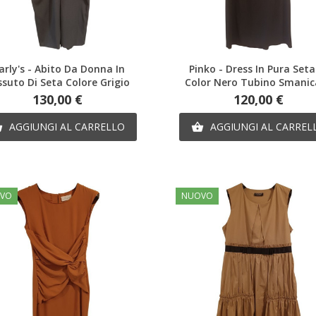
Anteprima
Anteprima
rly's - Abito Da Donna In
Pinko - Dress In Pura Seta
suto Di Seta Colore Grigio
Color Nero Tubino Smanic
Prezzo
Prezzo
130,00 €
120,00 €
AGGIUNGI AL CARRELLO
AGGIUNGI AL CARREL


VO
NUOVO