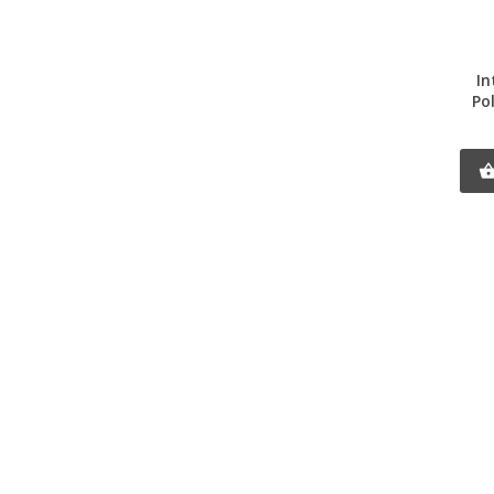
In
Po