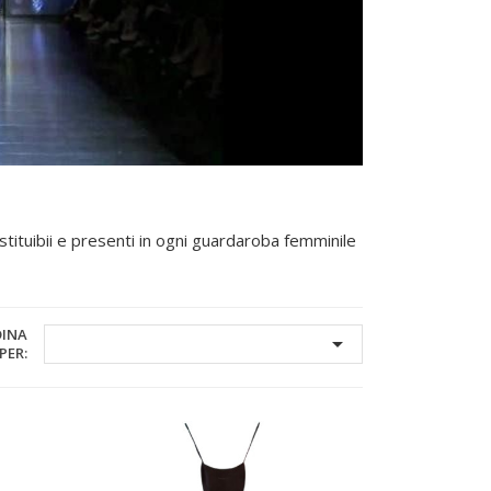
ostituibii e presenti in ogni guardaroba femminile
DINA

PER: