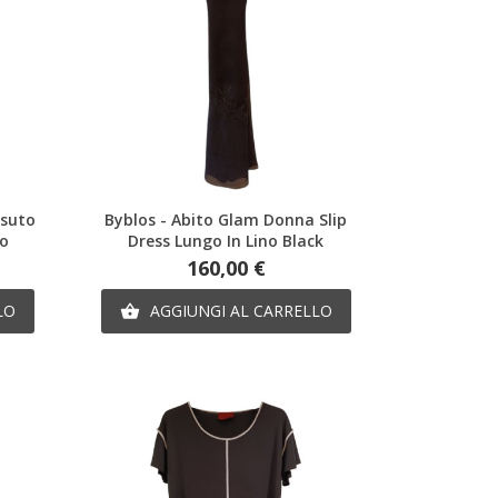
Anteprima
ssuto
Byblos - Abito Glam Donna Slip
to
Dress Lungo In Lino Black
Prezzo
160,00 €
LO
AGGIUNGI AL CARRELLO
