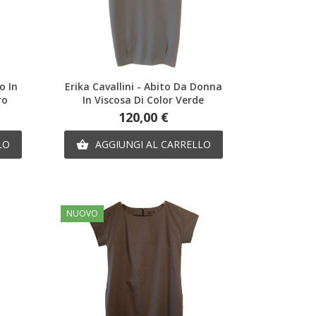
Anteprima
o In
Erika Cavallini - Abito Da Donna
ro
In Viscosa Di Color Verde
Prezzo
120,00 €
LO
AGGIUNGI AL CARRELLO

NUOVO