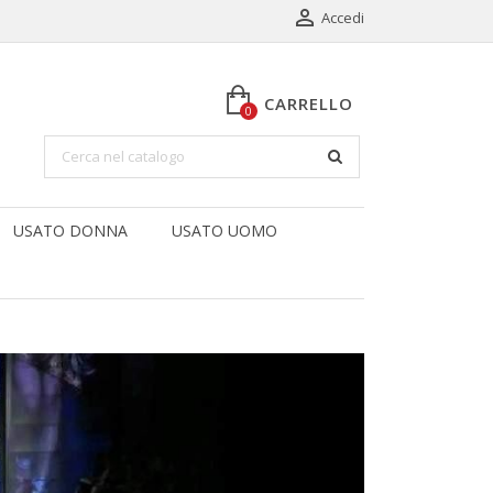

Accedi
CARRELLO
0
USATO DONNA
USATO UOMO