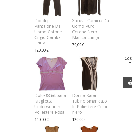
Dondup -
Xacus - Camicia Da
Pantalone Da
Uomo Puro
Uomo Cotone
Cotone Nero
Grigio Gamba
Manica Lunga
Dritta
70,00 €
120,00 €
Cos
T
Dolce&Gabbana -
Donna Karan -
Maglietta
Tubino Smanicato
Underwear In
In Poliestere Color
Poliestere Rosa
Nero
140,00 €
120,00 €