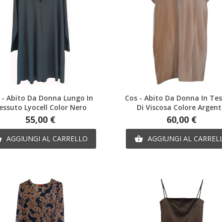
Anteprima
Anteprima
 - Abito Da Donna Lungo In
Cos - Abito Da Donna In Te
essuto Lyocell Color Nero
Di Viscosa Colore Argen
Prezzo
Prezzo
55,00 €
60,00 €
AGGIUNGI AL CARRELLO
AGGIUNGI AL CARREL

