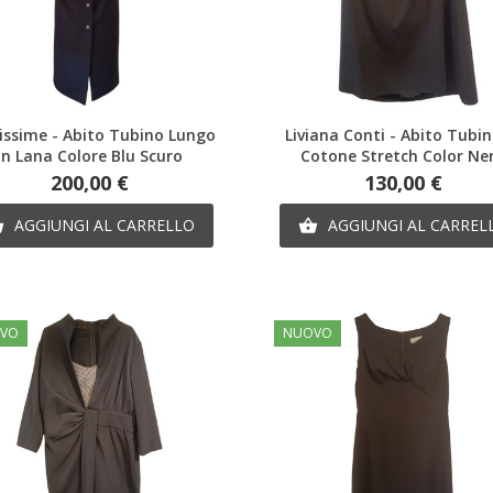
Anteprima
Anteprima
issime - Abito Tubino Lungo
Liviana Conti - Abito Tubin
In Lana Colore Blu Scuro
Cotone Stretch Color Ne
Prezzo
Prezzo
200,00 €
130,00 €
AGGIUNGI AL CARRELLO
AGGIUNGI AL CARREL


VO
NUOVO