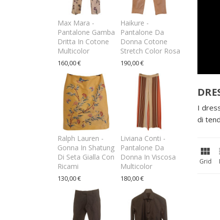
Max Mara -
Haikure -
Pantalone Gamba
Pantalone Da
Dritta In Cotone
Donna Cotone
Multicolor
Stretch Color Rosa
160,00 €
190,00 €
DRE
I dress
di tend
Ralph Lauren -
Liviana Conti -
Gonna In Shatung
Pantalone Da

Di Seta Gialla Con
Donna In Viscosa
Grid
Ricami
Multicolor
130,00 €
180,00 €