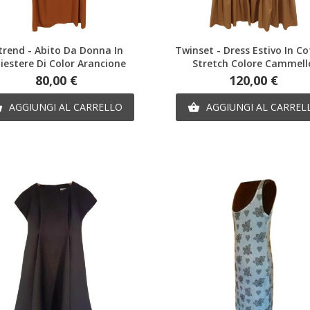
Anteprima
Anteprima
trend - Abito Da Donna In
Twinset - Dress Estivo In C
liestere Di Color Arancione
Stretch Colore Cammell
Prezzo
Prezzo
80,00 €
120,00 €
AGGIUNGI AL CARRELLO
AGGIUNGI AL CARREL

