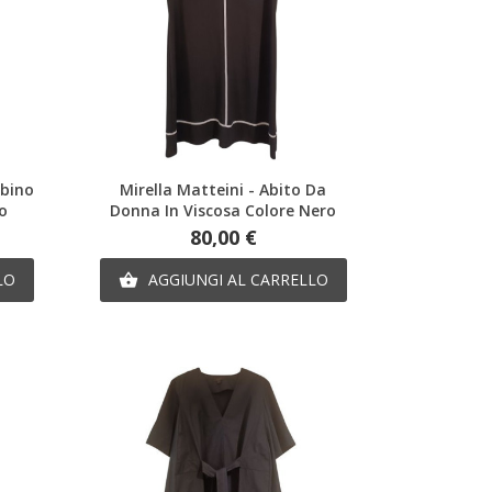
Anteprima
ubino
Mirella Matteini - Abito Da
ro
Donna In Viscosa Colore Nero
Prezzo
80,00 €
LO
AGGIUNGI AL CARRELLO
