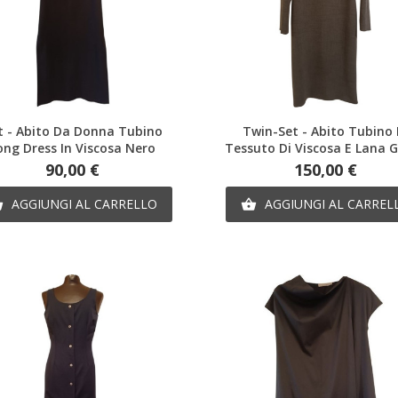
Anteprima
Anteprima
st - Abito Da Donna Tubino
Twin-Set - Abito Tubino 
ong Dress In Viscosa Nero
Tessuto Di Viscosa E Lana G
Prezzo
Prezzo
90,00 €
150,00 €
AGGIUNGI AL CARRELLO
AGGIUNGI AL CARREL

