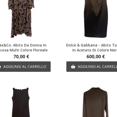
Anteprima
Anteprima
ax&Co. Abito Da Donna In
Dolce & Gabbana - Abito T
scosa Multi Colore Floreale
In Acetato Di Colore Ne
Prezzo
Prezzo
70,00 €
600,00 €
AGGIUNGI AL CARRELLO
AGGIUNGI AL CARREL

