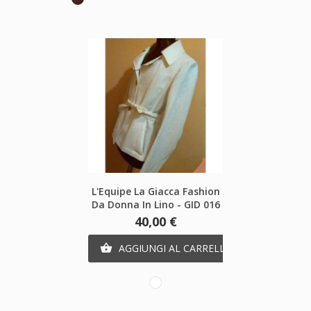
scuro
L'Equipe La Giacca Fashion
Da Donna In Lino - GID 016
Prezzo
40,00 €
AGGIUNGI AL CARRELLO

Bianco