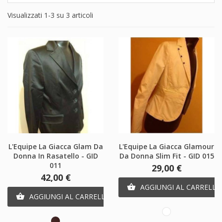
Visualizzati 1-3 su 3 articoli
L'Equipe La Giacca Glam Da
L'Equipe La Giacca Glamour
Donna In Rasatello - GID
Da Donna Slim Fit - GID 015
011
Prezzo
29,00 €
Prezzo
42,00 €
AGGIUNGI AL CARRELLO

AGGIUNGI AL CARRELLO

Bianco
Marrone