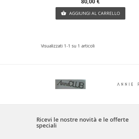
Prezzo
80,00 €
AGGIUNGI AL CARRELLO

Visualizzati 1-1 su 1 articoli
Ricevi le nostre novità e le offerte
speciali