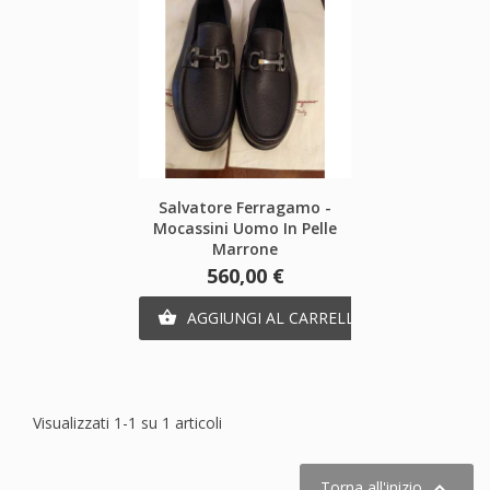
Salvatore Ferragamo -
Mocassini Uomo In Pelle
Marrone
Prezzo
560,00 €
AGGIUNGI AL CARRELLO

Visualizzati 1-1 su 1 articoli

Torna all'inizio