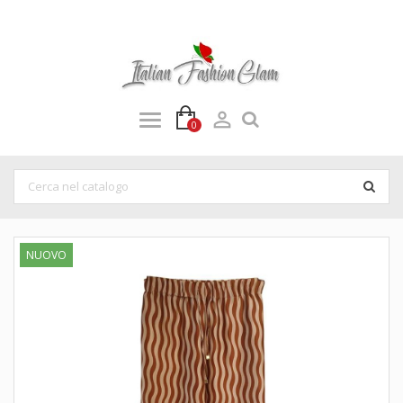

0
NUOVO