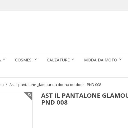
A
COSMESI
CALZATURE
MODA DA MOTO
na
Ast il pantalone glamour da donna outdoor - PND 008
AST IL PANTALONE GLAMO
PND 008