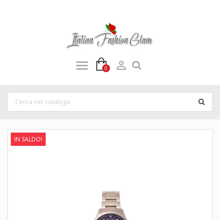

0
IN SALDO!