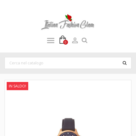

0
IN SALDO!