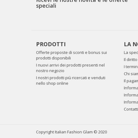
speciali
PRODOTTI
LA N
Offerte proposte di sconti e bonus sui
La sped
prodotti disponibili
Il dirit
I nuovi arrivi dei prodotti presenti nel
I termin
nostro negozio
Chi sia
I nostri prodotti più ricercati e venduti
Il paga
nello shop online
Informaz
Informa
Informa
Contatt
Copyright Italian Fashion Glam © 2020