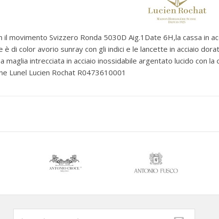
on il movimento Svizzero Ronda 5030D Aig.1Date 6H,la cassa in acc
i color avorio sunray con gli indici e le lancette in acciaio dorato
a maglia intrecciata in acciaio inossidabile argentato lucido con la
ione Lunel Lucien Rochat R0473610001