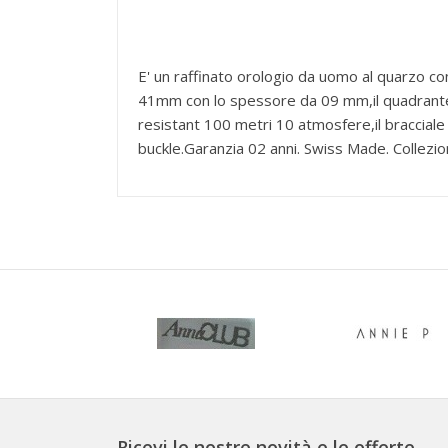
E' un raffinato orologio da uomo al quarzo c
41mm con lo spessore da 09 mm,il quadrante è d
resistant 100 metri 10 atmosfere,il bracciale 
buckle.Garanzia 02 anni. Swiss Made. Collez
Ricevi le nostre novità e le offerte