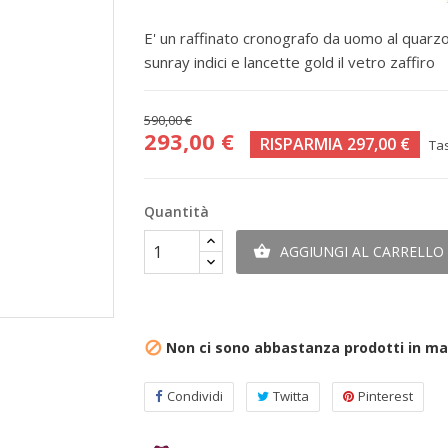
E' un raffinato cronografo da uomo al quarzo 
sunray indici e lancette gold il vetro zaffiro
590,00 €
293,00 €
RISPARMIA 297,00 €
Ta
Quantità
AGGIUNGI AL CARRELLO

Non ci sono abbastanza prodotti in m

Condividi
Twitta
Pinterest