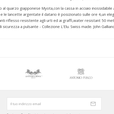
o al quarzo giapponese Myota,con la cassa in acciaio inossidabile
e le lancette argentate il datario è posizionato sulle ore 4,un ele
anti riflesso resistente agli urti ed ai graffi,water resistant 50 metr
a di sicurezza a pulsante - Collezione L'Elu. Swiss made. John Gall