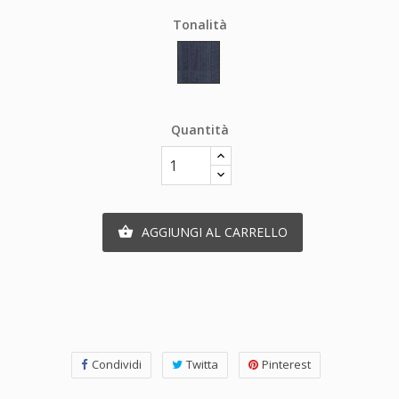
Tonalità
Blu
e
grigio
rigato
Quantità
AGGIUNGI AL CARRELLO

Condividi
Twitta
Pinterest