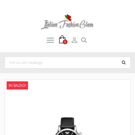

0
IN SALDO!