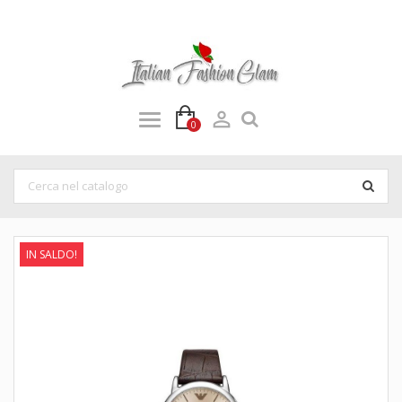

0
IN SALDO!