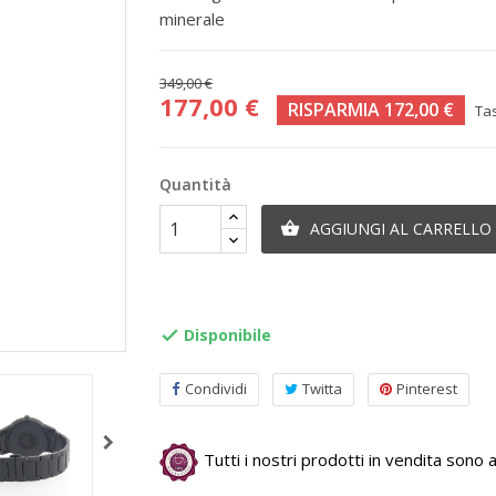
minerale
349,00 €
177,00 €
RISPARMIA 172,00 €
Ta
Quantità
AGGIUNGI AL CARRELLO

Disponibile

Condividi
Twitta
Pinterest
Tutti i nostri prodotti in vendita sono au