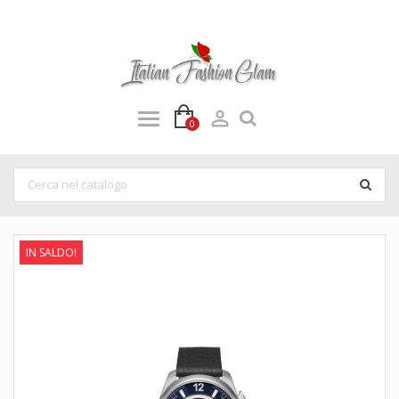

0
IN SALDO!