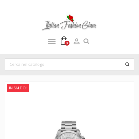

0
IN SALDO!