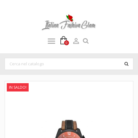

0
IN SALDO!