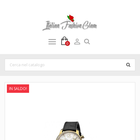

0
IN SALDO!