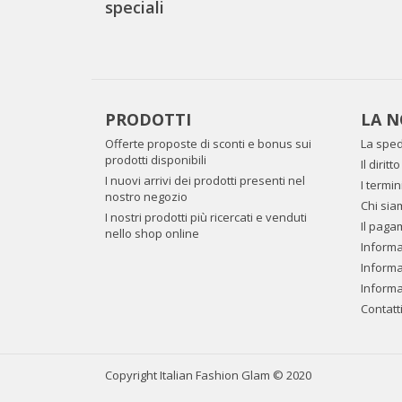
speciali
PRODOTTI
LA N
Offerte proposte di sconti e bonus sui
La sped
prodotti disponibili
Il dirit
I nuovi arrivi dei prodotti presenti nel
I termin
nostro negozio
Chi sia
I nostri prodotti più ricercati e venduti
Il paga
nello shop online
Informaz
Informa
Informa
Contatt
Copyright Italian Fashion Glam © 2020