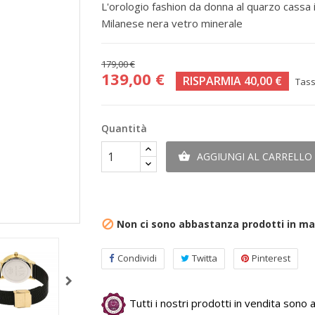
L'orologio fashion da donna al quarzo cassa i
Milanese nera vetro minerale
179,00 €
139,00 €
RISPARMIA 40,00 €
Tass
Quantità
AGGIUNGI AL CARRELLO

Non ci sono abbastanza prodotti in m

Condividi
Twitta
Pinterest
Tutti i nostri prodotti in vendita sono au