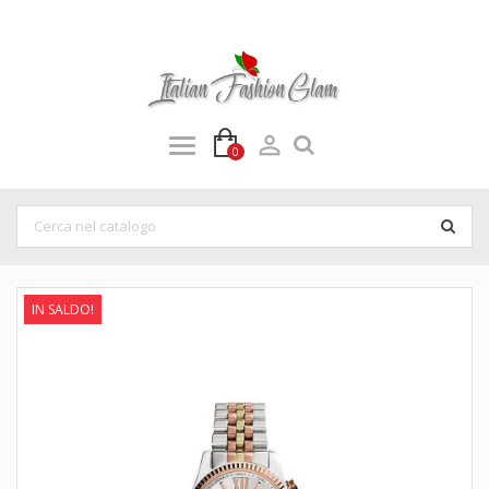

0
IN SALDO!