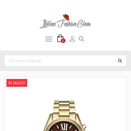

0
IN SALDO!