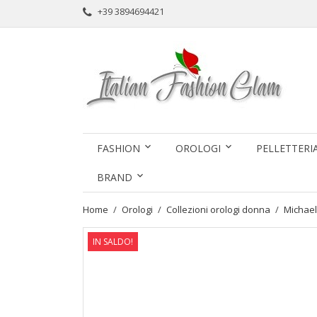
+39 3894694421
FASHION
OROLOGI
PELLETTERI
BRAND
Home
Orologi
Collezioni orologi donna
Michae
IN SALDO!