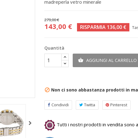
madreperla vetro minerale
279,00 €
143,00 €
RISPARMIA 136,00 €
Ta
Quantità
AGGIUNGI AL CARRELLO

Non ci sono abbastanza prodotti in m

Condividi
Twitta
Pinterest
Tutti i nostri prodotti in vendita sono au