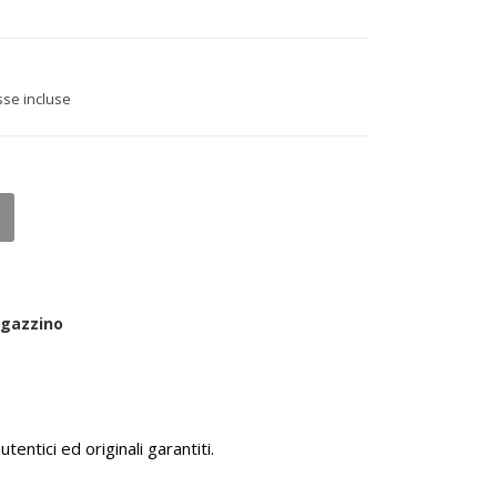
sse incluse
agazzino
tentici ed originali garantiti.