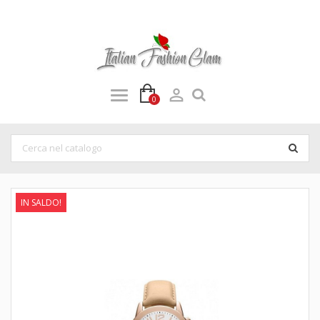

0
IN SALDO!