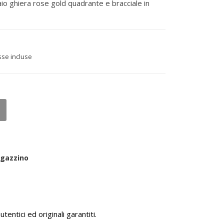
io ghiera rose gold quadrante e bracciale in
sse incluse
agazzino
tentici ed originali garantiti.