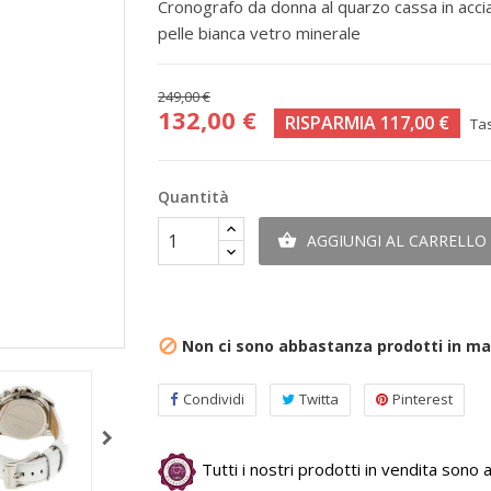
Cronografo da donna al quarzo cassa in accia
pelle bianca vetro minerale
249,00 €
132,00 €
RISPARMIA 117,00 €
Ta
Quantità
AGGIUNGI AL CARRELLO

Non ci sono abbastanza prodotti in m

Condividi
Twitta
Pinterest
Tutti i nostri prodotti in vendita sono au