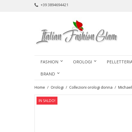
+39 3894694421
FASHION
OROLOGI
PELLETTERI
BRAND
Home
Orologi
Collezioni orologi donna
Michae
IN SALDO!