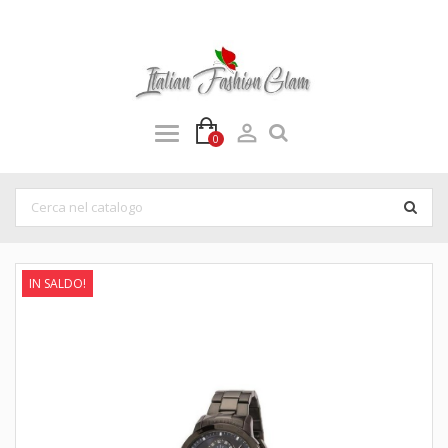

0
IN SALDO!