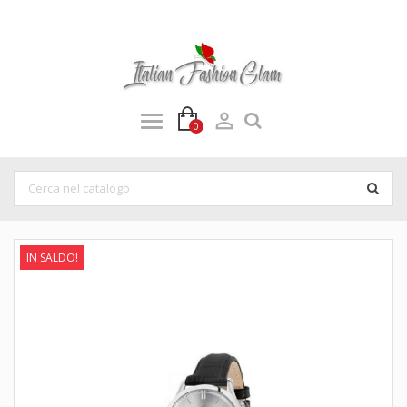

0
IN SALDO!