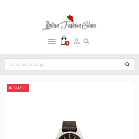

0
IN SALDO!